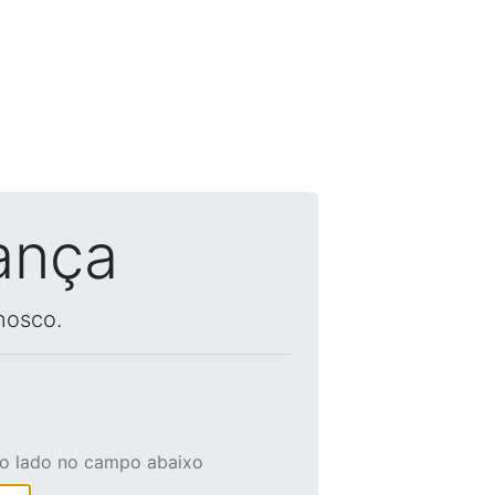
ança
nosco.
ao lado no campo abaixo