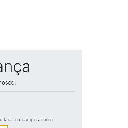
ança
nosco.
ao lado no campo abaixo