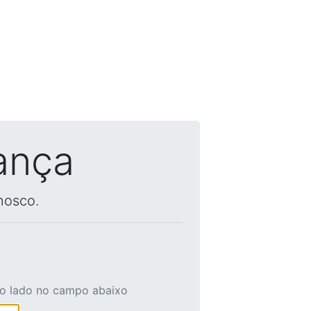
ança
nosco.
ao lado no campo abaixo