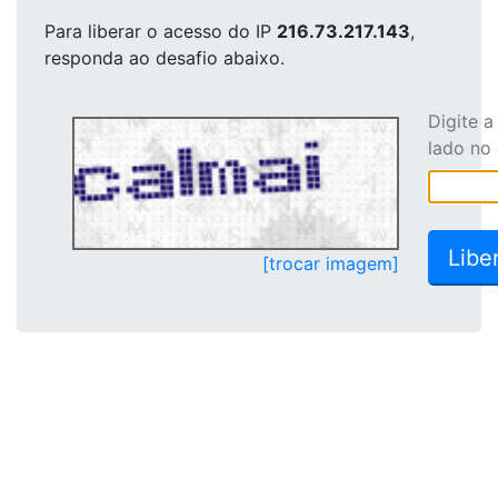
Para liberar o acesso
do IP
216.73.217.143
,
responda ao desafio abaixo.
Digite 
lado no
[trocar imagem]