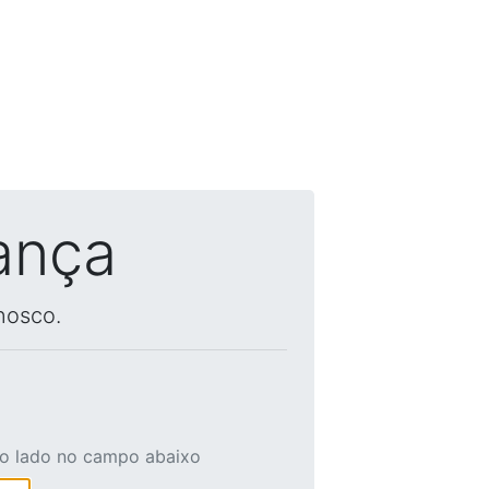
ança
nosco.
ao lado no campo abaixo