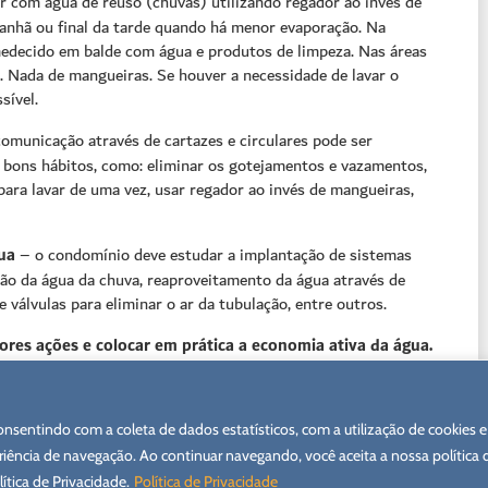
r com água de reuso (chuvas) utilizando regador ao invés de
anhã ou final da tarde quando há menor evaporação. Na
umedecido em balde com água e produtos de limpeza. Nas áreas
ia. Nada de mangueiras. Se houver a necessidade de lavar o
sível.
omunicação através de cartazes e circulares pode ser
o bons hábitos, como: eliminar os gotejamentos e vazamentos,
ara lavar de uma vez, usar regador ao invés de mangueiras,
ua
– o condomínio deve estudar a implantação de sistemas
ão da água da chuva, reaproveitamento da água através de
válvulas para eliminar o ar da tubulação, entre outros.
res ações e colocar em prática a economia ativa da água.
nsentindo com a coleta de dados estatísticos, com a utilização de cookies e
iência de navegação. Ao continuar navegando, você aceita a nossa política 
ítica de Privacidade.
Política de Privacidade
© Delta Domus Administradora | Website by
A.Companhia