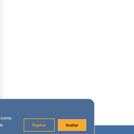
 outras
de
Rejeitar
Aceitar