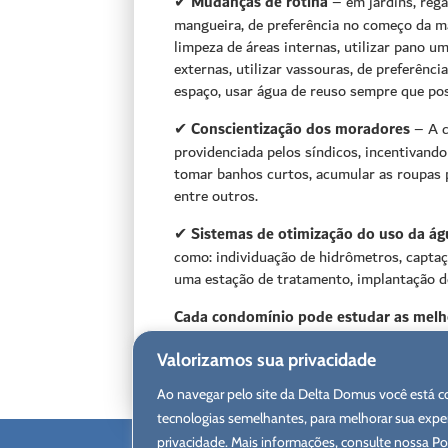
✔
Mudanças de rotina
– em jardins, rega
mangueira, de preferência no começo da m
limpeza de áreas internas, utilizar pano 
externas, utilizar vassouras, de preferênc
espaço, usar água de reuso sempre que pos
✔
Conscientização dos moradores
– A c
providenciada pelos síndicos, incentivand
tomar banhos curtos, acumular as roupas p
entre outros.
✔
Sistemas de otimização do uso da ág
como: individuação de hidrômetros, captaç
uma estação de tratamento, implantação de 
Cada condomínio pode estudar as melho
Mãos à obra!
Valorizamos sua privacidade
Ao navegar pelo site da Delta Domus você está co
tecnologias semelhantes, para melhorar sua exper
privacidade. Mais informações, consulte nossa Pol